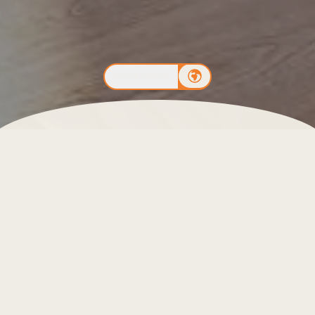
RESERVIEREN
Entdecken Sie
Leiro Residences, Ihre Unterkunft in
Higueron
mit luxuriösen Villen und Suiten. Genießen
Sie den Meerblick in einer einzigartigen Umgebung mit
innovativer Architektur.
LEIRO