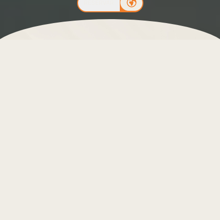
RESERVAR
En la Costa del Sol, el turismo de salud y bienestar
ha cobrado un protagonismo especial,
convirtiéndose en un referente para quienes buscan
un descanso reparador y un espacio para
desconectar del estrés diario. En este escenario,
Leiro Residences, tu
exclusivo alojamiento de 5
estrellas en la zona de Higuerón
, destaca como un
destino ideal, gracias a su reciente renovación del
Spa.