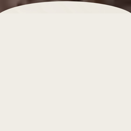
Málaga no solo se despliega en el rumor de sus olas
y el magnetismo de su costa; se respira en la pureza
del aire que desciende con elegancia desde las
cumbres. Custodiando Leiro Residences se alza,
imponente, la Sierra de Mijas: un majestuoso macizo
calcáreo que actúa como un auténtico pulmón verde
y un guardián silencioso de su privacidad. Aquí, la
frondosidad esmeralda de los pinos mediterráneos se
funde en un abrazo eterno con el azul infinito del
mar, regalando a nuestras propiedades un microclima
único y una atmósfera de serenidad absoluta. Le
proponemos una inmersión en este santuario natural
que abraza el resort, concebida para ser el