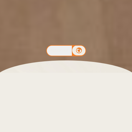
RESERVAR
Leiro Residences
, parte del prestigioso complejo
Higuerón Resort, tiene el honor de ser la sede oficial
y patrocinador del evento “The Sanctuary,”
organizado por la National Basketball Players
Association (NBPA) en colaboración con el