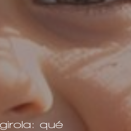
girola: qué